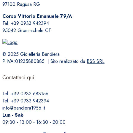
97100 Ragusa RG
possono
essere
Corso Vittorio Emanuele 79/A
scelte
Tel. +39 0933 942394
nella
95042 Grammichele CT
pagina
del
prodotto
© 2025 Gioielleria Bandiera
P.IVA:01235880885 | Sito realizzato da
BSS SRL
Contattaci qui
Tel. +39 0932 683156
Tel. +39 0933 942394
info@bandiera1956.it
Lun - Sab
09:30 - 13:00 - 16:30 - 20:00