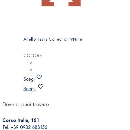
Anello Tsars Collection 9Nine
COLORE
Scegli
Questo
Scegli
prodotto
ha
Dove ci puoi trovare
più
varianti.
Corso Italia, 161
Le
Tel. +39 0932 683156
opzioni