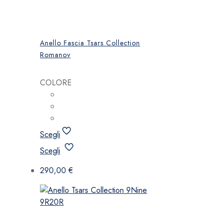
Anello Fascia Tsars Collection
Romanov
COLORE
Scegli
Questo
Scegli
prodotto
ha
290,00
€
più
varianti.
Le
opzioni