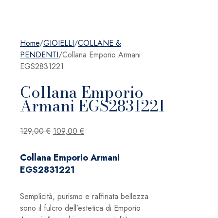
Home
/
GIOIELLI
/
COLLANE &
PENDENTI
/
Collana Emporio Armani
EGS2831221
Collana Emporio
Armani EGS2831221
Il
Il
129,00
€
109,00
€
prezzo
prezzo
originale
attuale
Collana Emporio Armani
era:
è:
EGS2831221
129,00 €.
109,00 €.
Semplicità, purismo e raffinata bellezza
sono il fulcro dell’estetica di Emporio