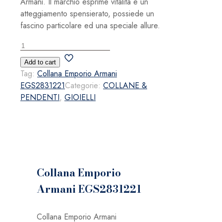
Armani. Il marchio esprime vitalità e un
atteggiamento spensierato, possiede un
fascino particolare ed una speciale allure.
Collana
Emporio
Add to cart
Armani
Tag:
Collana Emporio Armani
EGS2831221
EGS2831221
Categorie:
COLLANE &
quantità
PENDENTI
,
GIOIELLI
Collana Emporio
Armani EGS2831221
Collana Emporio Armani