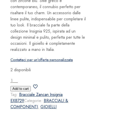
con zircone blu. Stile greco e
contemporaneo, il connubio perfetto per
risaltare il tuo charm. Un accessorio dalle
linee pulite, indispensabile per completare il
tuo look. Il bracciale fa parte della
collezione Insignia 925, ispirata ad un
design minimal e pulito, perfetta per tutte le
occasioni. Il gioiello è completamente
realizzato a mano in Italia.
Contattaci per un'offerta personalizzata
2 disponibili
Bracciale
Zancan
Add to cart
Insignia
Tag:
Bracciale Zancan Insignia
EXB729
EXB729
Categorie:
BRACCIALI &
quantità
COMPONENTI
,
GIOIELLI