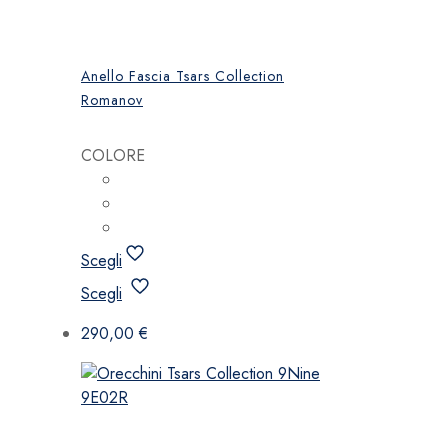
Anello Fascia Tsars Collection
Romanov
COLORE
Scegli
Questo
Scegli
prodotto
ha
290,00
€
più
varianti.
Le
opzioni