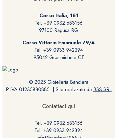
essere
scelte
Corso Italia, 161
nella
Tel. +39 0932 683156
pagina
97100 Ragusa RG
del
prodotto
Corso Vittorio Emanuele 79/A
Tel. +39 0933 942394
95042 Grammichele CT
© 2025 Gioielleria Bandiera
P.IVA:01235880885 | Sito realizzato da
BSS SRL
Contattaci qui
Tel. +39 0932 683156
Tel. +39 0933 942394
info@bandiera1956.it