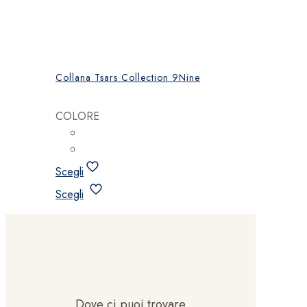
Collana Tsars Collection 9Nine
COLORE
Scegli
Questo
Scegli
prodotto
ha
più
varianti.
Le
opzioni
possono
Dove ci puoi trovare