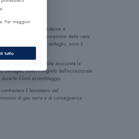
he potrebbero
i.
ze. Per maggiori
estimento in tecnologie moderne e
ra maniacale, dalla lavorazione delle varie
zione per il più piccolo dettaglio, sono il
i tutto
trollati, e solo una volta assicurata la
colo dettaglio, sono il segreto dell’eccezionale
i durante il loro assemblaggio.
 contrastare il fenomeno del
e emissioni di gas serra e di conseguenza