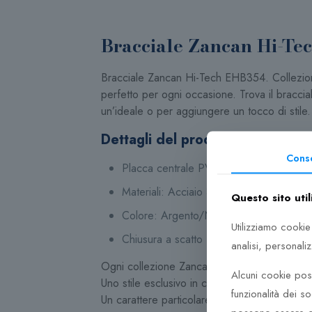
Bracciale Zancan Hi-T
Bracciale Zancan Hi-Tech EHB354. Collezione H
perfetto per ogni occasione. Trova il braccia
un’ideale o per aggiungere un tocco di stile.
Dettagli del prodotto
Cons
Placca centrale PVD oro rosa con spinell
Materiali:
Acciaio 316L anallergico
Questo sito util
Colore: Argento/Nero/Rose’
Utilizziamo cookie
Chiusura a scatto
analisi, personali
Ogni collezione Zancan è un codice.
Alcuni cookie poss
Uno stile esclusivo in cui identificarsi.
funzionalità dei so
Un carattere particolare in cui riconoscersi.