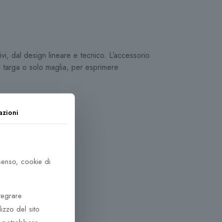
vi, dal design lineare e tecnico. L’accessorio
n targa o solo maglia, per esprimere
azioni
nsenso, cookie di
tegrare
lizzo del sito