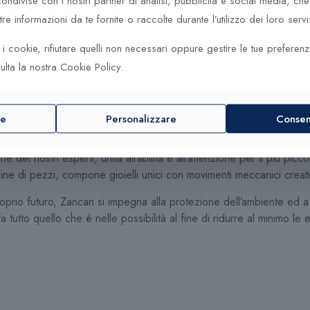
ndivise con i nostri partner di analisi, pubblicità e social media, c
 un design curato in ogni dettaglio.
e informazioni da te fornite o raccolte durante l’utilizzo dei loro serviz
ti i cookie, rifiutare quelli non necessari oppure gestire le tue preferen
etta commistione tra autentiche tecniche artigianali e il continuo inv
ulta la nostra Cookie Policy.
elezionati segue scrupolosamente ciascuna fase di produzione con cu
e preziose. La passione dei nostri esperti, unita all’abilità e all’atten
ogni gioiello.
re
Personalizzare
Consent
definito, all’interno del quale i prodotti vengono continuamente con
e dei nostri esperti, unita all’abilità e all’attenzione per il più pic
udine di pezzi, compone gioielli unici con movimenti meccanici creat
prio futuro, Zancan si impegna alla protezione dell’ambiente ed a
tutto quello che è nelle possibilità al fine di ridurre al minimo l