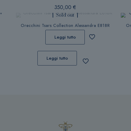
350,00
€
Sold out
v
Orecchini Tsars Collection Alessandra E818R
Or
Leggi tutto
Leggi tutto