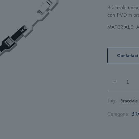
Bracciale uomo 
con PVD in oro 
MATERIALE: A
Contattaci
Bracciale
Zancan
Hi-
Tech
Tag:
Braccial
EHB354
Categorie:
BR
quantità