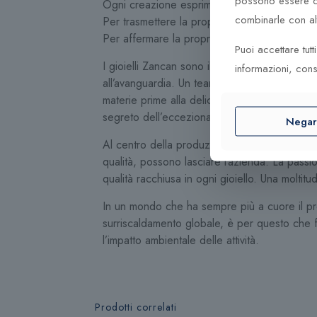
possono essere co
Ogni creazione esprime un modo di essere, in
combinarle con altr
Per trasmettere la propria personalità.
Per affermare la propria identità.
Puoi accettare tut
I gioielli Zancan sono il risultato della perf
informazioni, cons
all’avanguardia. Un team di professionisti s
materie prime alla delicata finitura delle pietr
segreto dell’eccezionale qualità racchiusa in 
Nega
Al centro della produzione giace un ciclo ben 
qualità, possono lasciare l’azienda. La passion
qualità racchiusa in ogni gioiello. Una moltit
In un mondo che ha sempre più a cuore il pro
surriscaldamento globale, è per questo che fa 
l’impatto ambientale delle attività.
Prodotti correlati