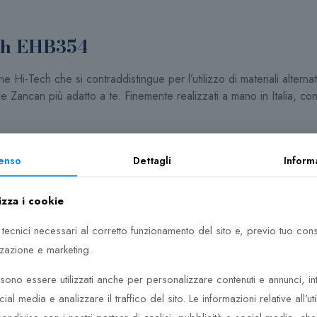
ech EHB354
i-Tech che si contraddistingue per l’utilizzo di materiali alternati
le Zancan più adatto a te. Finemente realizzati a mano in Italia, co
enso
Dettagli
Inform
i neri
izza i cookie
 tecnici necessari al corretto funzionamento del sito e, previo tuo co
zzazione e marketing.
ono essere utilizzati anche per personalizzare contenuti e annunci, in
cial media e analizzare il traffico del sito. Le informazioni relative all’uti