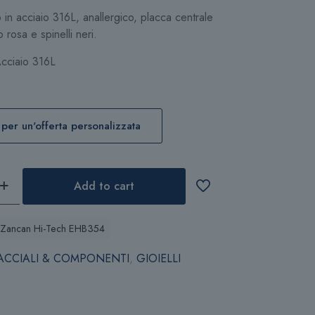
in acciaio 316L, anallergico, placca centrale
rosa e spinelli neri.
cciaio 316L
 per un'offerta personalizzata
Add to cart
e Zancan Hi-Tech EHB354
ACCIALI & COMPONENTI
,
GIOIELLI