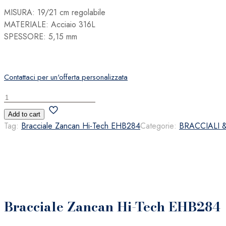
MISURA: 19/21 cm regolabile
MATERIALE: Acciaio 316L
SPESSORE: 5,15 mm
Contattaci per un'offerta personalizzata
Bracciale
Zancan
Add to cart
Hi-
Tag:
Bracciale Zancan Hi-Tech EHB284
Categorie:
BRACCIALI
Tech
EHB284
quantità
Bracciale Zancan Hi-Tech EHB284