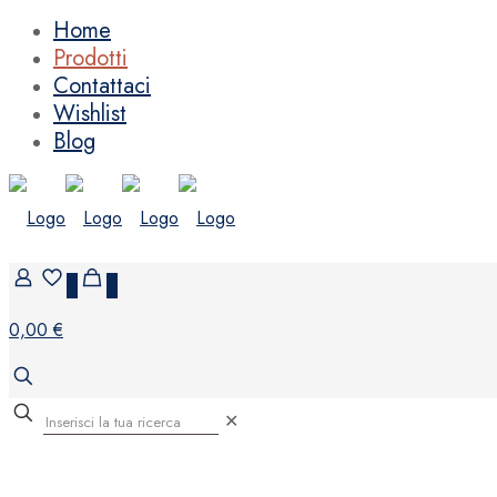
Home
Prodotti
Contattaci
Wishlist
Blog
0
0
0,00 €
✕