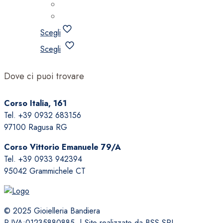
Scegli
Questo
Scegli
prodotto
ha
Dove ci puoi trovare
più
varianti.
Corso Italia, 161
Le
Tel. +39 0932 683156
opzioni
97100 Ragusa RG
possono
essere
Corso Vittorio Emanuele 79/A
scelte
Tel. +39 0933 942394
nella
95042 Grammichele CT
pagina
del
prodotto
© 2025 Gioielleria Bandiera
P.IVA:01235880885 | Sito realizzato da
BSS SRL