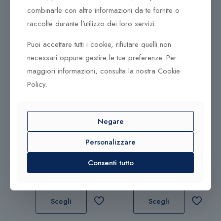
ed a contrastare il fenomeno del surriscaldamento
combinarle con altre informazioni da te fornite o
globale, è per questo che facciamo tutto quello che è
nelle nostre possibilità al fine di ridurre al minimo le
raccolte durante l’utilizzo dei loro servizi.
nostre emissioni di gas serra e di conseguenza
Puoi accettare tutti i cookie, rifiutare quelli non
l’impatto ambientale delle nostre attività.
necessari oppure gestire le tue preferenze. Per
maggiori informazioni, consulta la nostra Cookie
Policy.
Prodotti correlati
Negare
290,00
€
250,00
€
Personalizzare
Collana Tsars Collection
Orecchini Tsars Collection
Consenti tutto
Romanov
Olga
Scegli
Scegli