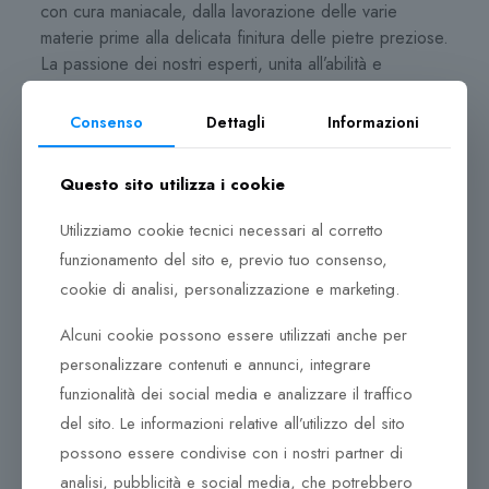
con cura maniacale, dalla lavorazione delle varie
materie prime alla delicata finitura delle pietre preziose.
La passione dei nostri esperti, unita all’abilità e
all’attenzione per il più piccolo dettaglio, sono il
segreto dell’eccezionale qualità racchiusa in ogni
Consenso
Dettagli
Informazioni
gioiello.
Al centro della produzione giace un ciclo ben definito,
Questo sito utilizza i cookie
all’interno del quale i prodotti vengono continuamente
Utilizziamo cookie tecnici necessari al corretto
controllati, e solo una volta assicurata la qualità,
funzionamento del sito e, previo tuo consenso,
possono lasciare l’azienda. La passione dei nostri
esperti, unita all’abilità e all’attenzione per il più piccolo
cookie di analisi, personalizzazione e marketing.
dettaglio, sono il segreto dell’eccezionale qualità
Alcuni cookie possono essere utilizzati anche per
racchiusa in ogni gioiello. Una moltitudine di pezzi,
personalizzare contenuti e annunci, integrare
compone gioielli unici con movimenti meccanici creati
durante il loro assemblaggio.
funzionalità dei social media e analizzare il traffico
del sito. Le informazioni relative all’utilizzo del sito
In un mondo che ha sempre più a cuore il proprio
possono essere condivise con i nostri partner di
futuro, Zancan si impegna alla protezione dell’ambiente
analisi, pubblicità e social media, che potrebbero