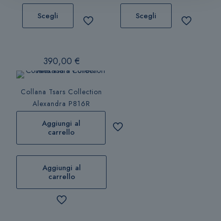
Questo
Questo
prodotto
prodotto
Scegli
Scegli
ha
ha
più
più
varianti.
varianti.
390,00
€
Le
Le
opzioni
opzioni
possono
possono
Collana Tsars Collection
essere
essere
Alexandra P816R
scelte
scelte
nella
nella
Aggiungi al
pagina
pagina
carrello
del
del
prodotto
prodotto
Aggiungi al
carrello