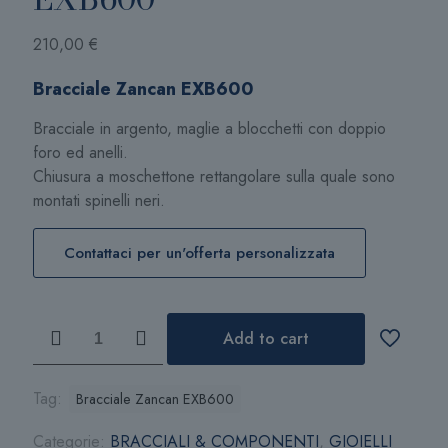
210,00
€
Bracciale Zancan EXB600
Bracciale in argento, maglie a blocchetti con doppio
foro ed anelli.
Chiusura a moschettone rettangolare sulla quale sono
montati spinelli neri.
Contattaci per un'offerta personalizzata
Bracciale
Add to cart
Zancan
EXB600
quantità
Tag:
Bracciale Zancan EXB600
Categorie:
BRACCIALI & COMPONENTI
,
GIOIELLI