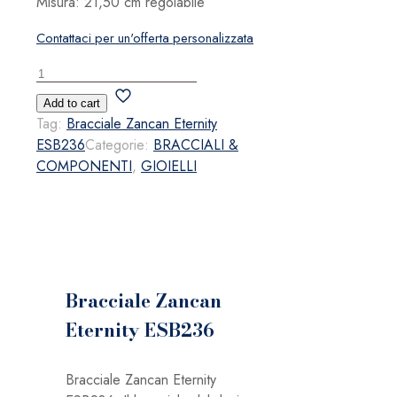
Misura: 21,50 cm regolabile
Contattaci per un'offerta personalizzata
Bracciale
Zancan
Add to cart
Eternity
Tag:
Bracciale Zancan Eternity
ESB236
ESB236
Categorie:
BRACCIALI &
quantità
COMPONENTI
,
GIOIELLI
Bracciale Zancan
Eternity ESB236
Bracciale Zancan Eternity