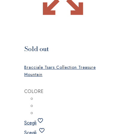
Sold out
Bracciale Tsars Collection Treasure
Mountain
COLORE
Scegli
Questo
Scegli