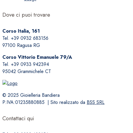
prodotto
ha
Dove ci puoi trovare
più
varianti.
Corso Italia, 161
Le
Tel. +39 0932 683156
opzioni
97100 Ragusa RG
possono
essere
Corso Vittorio Emanuele 79/A
scelte
Tel. +39 0933 942394
nella
95042 Grammichele CT
pagina
del
prodotto
© 2025 Gioielleria Bandiera
P.IVA:01235880885 | Sito realizzato da
BSS SRL
Contattaci qui