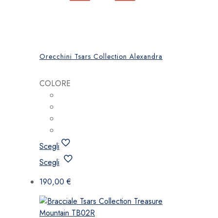
Orecchini Tsars Collection Alexandra
COLORE
Scegli
Questo
Scegli
prodotto
ha
190,00
€
più
varianti.
Le