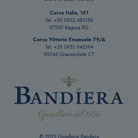
nella
pagina
Corso Italia, 161
del
Tel. +39 0932 683156
prodotto
97100 Ragusa RG
Corso Vittorio Emanuele 79/A
Tel. +39 0933 942394
95042 Grammichele CT
© 2025 Gioielleria Bandiera