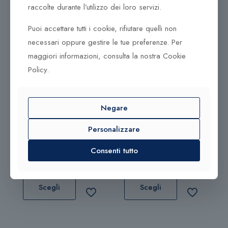
raccolte durante l’utilizzo dei loro servizi.
Puoi accettare tutti i cookie, rifiutare quelli non
necessari oppure gestire le tue preferenze. Per
Prodotti correlati
maggiori informazioni, consulta la nostra Cookie
190,00
€
170,00
€
Policy.
Sold out
Bracciale Tsars Collection
Anello Fascia Tsars
Negare
Treasure Mountain
Collection Romanov
Personalizzare
Scegli
Consenti tutto
Scegli
Questo
Questo
prodotto
prodotto
Scegli
Scegli
ha
ha
più
più
varianti.
varianti.