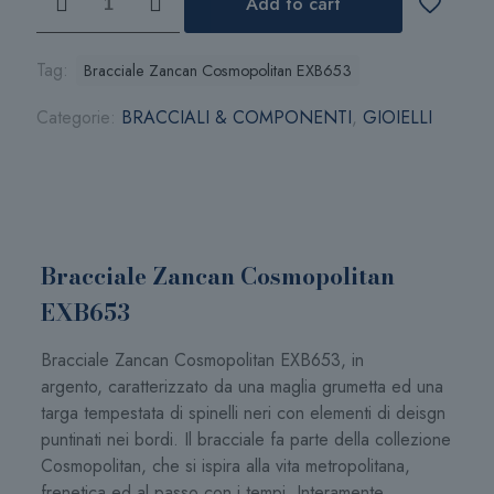
Add to cart
Zancan
Cosmopolitan
EXB653
Tag:
Bracciale Zancan Cosmopolitan EXB653
quantità
Categorie:
BRACCIALI & COMPONENTI
,
GIOIELLI
Bracciale Zancan Cosmopolitan
EXB653
Bracciale Zancan Cosmopolitan EXB653, in
argento, caratterizzato da una maglia grumetta ed una
targa tempestata di spinelli neri con elementi di deisgn
puntinati nei bordi. Il bracciale fa parte della collezione
Cosmopolitan, che si ispira alla vita metropolitana,
frenetica ed al passo con i tempi. Interamente