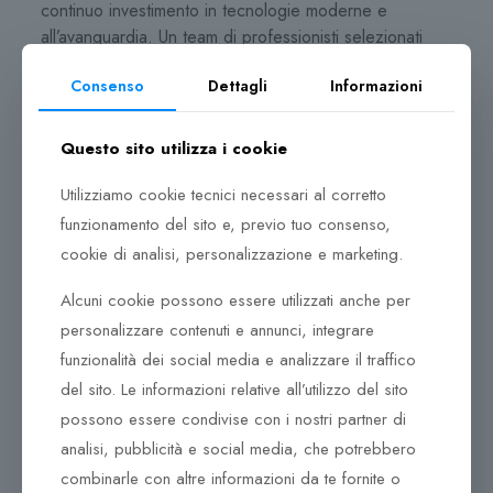
continuo investimento in tecnologie moderne e
all’avanguardia. Un team di professionisti selezionati
segue scrupolosamente ciascuna fase di produzione
Consenso
Dettagli
Informazioni
con cura maniacale, dalla lavorazione delle varie
materie prime alla delicata finitura delle pietre preziose.
La passione dei nostri esperti, unita all’abilità e
Questo sito utilizza i cookie
all’attenzione per il più piccolo dettaglio, sono il
segreto dell’eccezionale qualità racchiusa in ogni
Utilizziamo cookie tecnici necessari al corretto
gioiello.
funzionamento del sito e, previo tuo consenso,
cookie di analisi, personalizzazione e marketing.
Al centro della produzione giace un ciclo ben definito,
all’interno del quale i prodotti vengono continuamente
Alcuni cookie possono essere utilizzati anche per
controllati, e solo una volta assicurata la qualità,
personalizzare contenuti e annunci, integrare
possono lasciare l’azienda. La passione dei nostri
funzionalità dei social media e analizzare il traffico
esperti, unita all’abilità e all’attenzione per il più piccolo
del sito. Le informazioni relative all’utilizzo del sito
dettaglio, sono il segreto dell’eccezionale qualità
possono essere condivise con i nostri partner di
racchiusa in ogni gioiello. Una moltitudine di pezzi,
compone gioielli unici con movimenti meccanici creati
analisi, pubblicità e social media, che potrebbero
durante il loro assemblaggio.
combinarle con altre informazioni da te fornite o