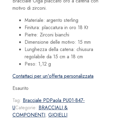
Bracciale Olga placcato oro a catena con
motivo di zirconi.
Materiale: argento sterling
Finitura: placcatura in oro 18 Kt
Pietre: Zirconi bianchi
Dimensione delle motivo: 15 mm
Lunghezza della catena:
chiusura
regolabile da 15 cm a 18 cm
Peso: 1,12 g
Contattaci per un'offerta personalizzata
Esaurito
Tag:
Bracciale PDPaola PU01-847-
U
Categorie:
BRACCIALI &
COMPONENTI
,
GIOIELLI