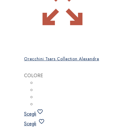
Orecchini Tsars Collection Alexandra
COLORE
Scegli
Questo
Scegli
prodotto