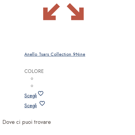
Anello Tsars Collection 9Nine
COLORE
Scegli
Questo
Scegli
prodotto
ha
Dove ci puoi trovare
più
varianti.