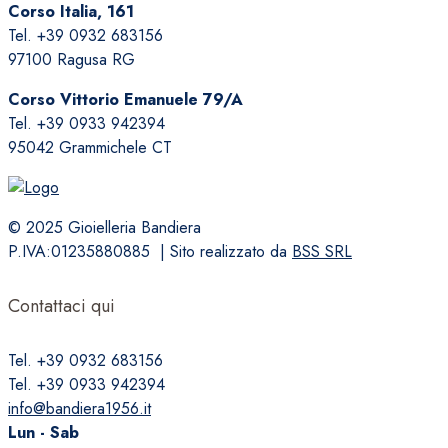
Corso Italia, 161
Le
Tel. +39 0932 683156
opzioni
97100 Ragusa RG
possono
essere
Corso Vittorio Emanuele 79/A
scelte
Tel. +39 0933 942394
nella
95042 Grammichele CT
pagina
del
prodotto
© 2025 Gioielleria Bandiera
P.IVA:01235880885 | Sito realizzato da
BSS SRL
Contattaci qui
Tel. +39 0932 683156
Tel. +39 0933 942394
info@bandiera1956.it
Lun - Sab