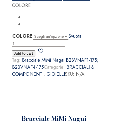
COLORE
COLORE
Svuota
Bracciale
MiMi
Add to cart
Nagai
Tag:
Bracciale MiMi Nagai B23VNAF1-175;
quantità
B23VNAF4-175
Categorie:
BRACCIALI &
COMPONENTI
,
GIOIELLI
SKU:
N/A
Bracciale MiMi Nagai