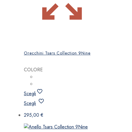
Orecchini Tsars Collection 9Nine
COLORE
Scegli
Questo
Scegli
prodotto
ha
295,00
€
più
varianti.