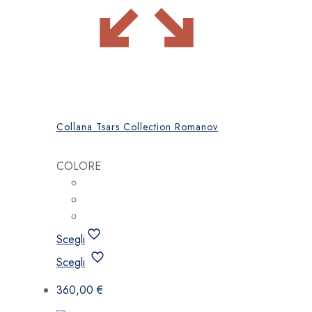
Collana Tsars Collection Romanov
COLORE
Scegli
Questo
Scegli
prodotto
ha
360,00
€
più