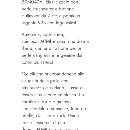
B0M040A. Elasticizzato con
perle freshwater a bottone
multicolor da 7 mm e pepita in
argento 925 con logo MIMI.
Autentica, spontanea,
spiritosa.
MIMI
è così: una donna
libera, con un’attrazione per le
perle cangianti e le gemme dai
colori più intensi.
Gioielli che si abbandonano alle
sinuosità della pelle con
naturalezza e svelano il lusso di
essere totalmente sé stessa. Un
carattere felice e gioioso,
sentimentale e sensuale, tenero e
ribelle, classico e rock. Unico
come l’essenza di una
donna.
MIMI
osa con grazia.