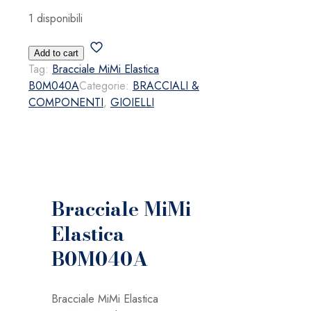
1 disponibili
Bracciale
Add to cart
MiMi
Tag:
Bracciale MiMi Elastica
Elastica
B0M040A
Categorie:
BRACCIALI &
B0M040A
COMPONENTI
,
GIOIELLI
quantità
Bracciale MiMi
Elastica
B0M040A
Bracciale MiMi Elastica