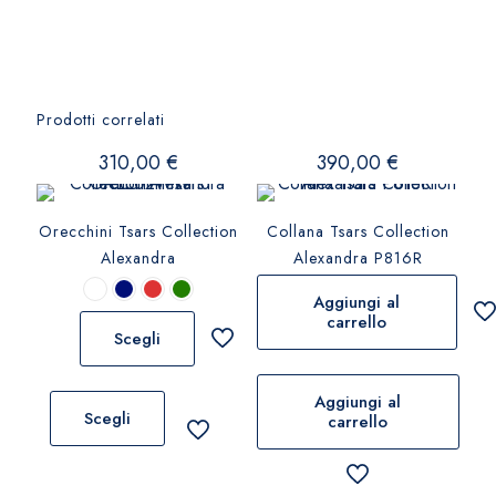
Prodotti correlati
310,00
€
390,00
€
Orecchini Tsars Collection
Collana Tsars Collection
Alexandra
Alexandra P816R
Aggiungi al
carrello
Scegli
Questo
Aggiungi al
prodotto
Scegli
carrello
ha
più
varianti.