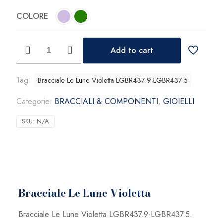
COLORE
Bracciale
Add to cart
Le
Lune
Violetta
Tag:
Bracciale Le Lune Violetta LGBR437.9-LGBR437.5
quantità
Categorie:
BRACCIALI & COMPONENTI
,
GIOIELLI
SKU:
N/A
Bracciale Le Lune Violetta
Bracciale Le Lune Violetta LGBR437.9-LGBR437.5.