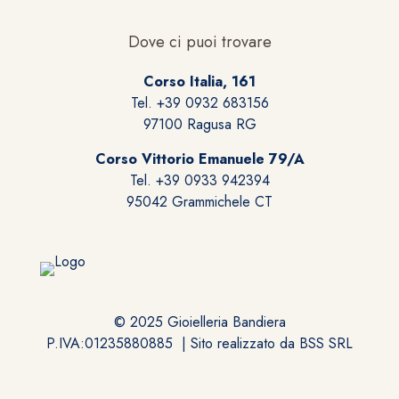
essere
scelte
Dove ci puoi trovare
nella
pagina
Corso Italia, 161
del
Tel. +39 0932 683156
prodotto
97100 Ragusa RG
Corso Vittorio Emanuele 79/A
Tel. +39 0933 942394
95042 Grammichele CT
© 2025 Gioielleria Bandiera
P.IVA:01235880885 | Sito realizzato da
BSS SRL