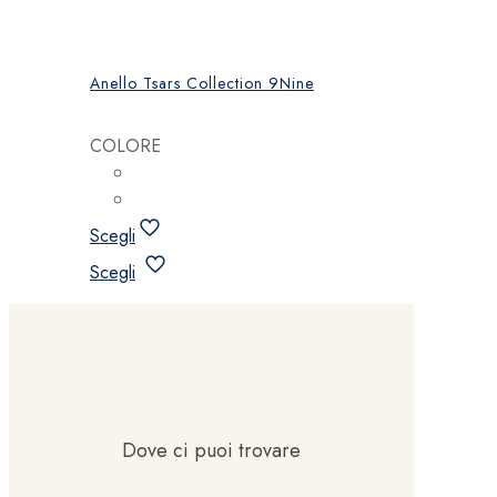
Anello Tsars Collection 9Nine
COLORE
Scegli
Questo
Scegli
prodotto
ha
più
varianti.
Le
opzioni
possono
Dove ci puoi trovare
essere