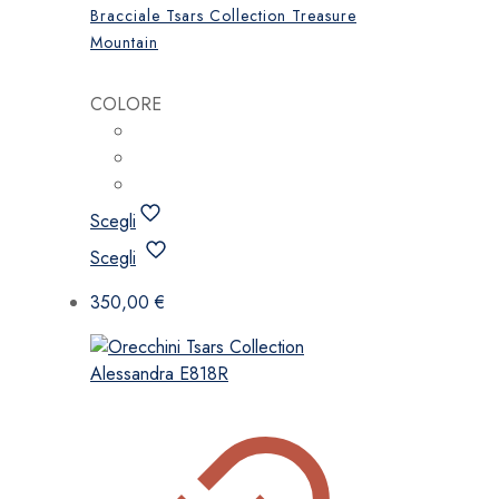
Bracciale Tsars Collection Treasure
Mountain
COLORE
Scegli
Questo
Scegli
prodotto
ha
350,00
€
più
varianti.
Le
opzioni
possono
essere
scelte