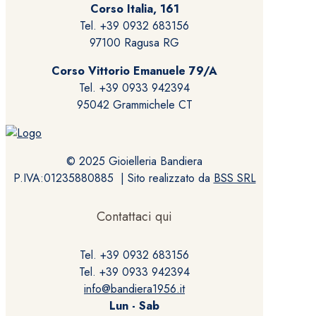
scelte
Corso Italia, 161
nella
Tel. +39 0932 683156
pagina
97100 Ragusa RG
del
prodotto
Corso Vittorio Emanuele 79/A
Tel. +39 0933 942394
95042 Grammichele CT
© 2025 Gioielleria Bandiera
P.IVA:01235880885 | Sito realizzato da
BSS SRL
Contattaci qui
Tel. +39 0932 683156
Tel. +39 0933 942394
info@bandiera1956.it
Lun - Sab