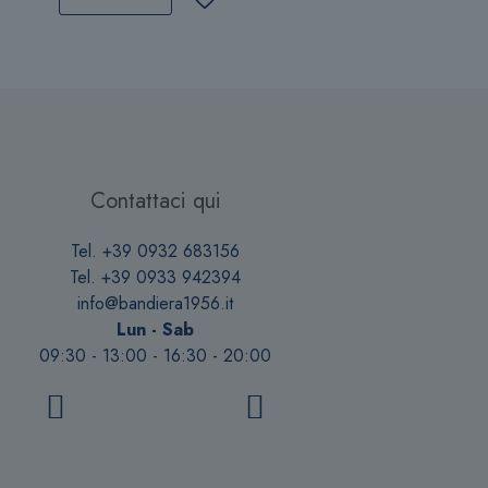
ha
più
varianti.
Le
opzioni
possono
essere
scelte
Contattaci qui
nella
pagina
Tel. +39 0932 683156
del
Tel. +39 0933 942394
prodotto
info@bandiera1956.it
Lun - Sab
09:30 - 13:00 - 16:30 - 20:00