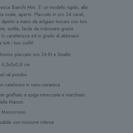
esca Bianchi Mini. E’ un modello rigido, alla
ma ovale, aperto. Placcato in oro 24 carati,
dipinto a mano da artigiani toscani con toni
nte, sottile, facile da indossare grazie
e lo caratterizza ed in grado di abbinarsi
utti i tuoi outfit!
Bronzo placcato oro 24 Kt e Smalto
i 6,5x5x0,8 cm
hel nè piombo
on cataforesi in nano-ceramica
te graffiato a spiga intrecciata e marchiato
ella Maison.
e Monocromo
zabile con incisione interna