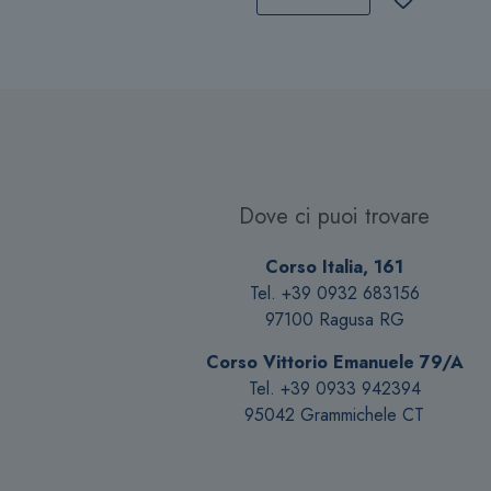
ha
più
varianti.
Le
opzioni
possono
essere
scelte
Dove ci puoi trovare
nella
pagina
Corso Italia, 161
del
Tel. +39 0932 683156
prodotto
97100 Ragusa RG
Corso Vittorio Emanuele 79/A
Tel. +39 0933 942394
95042 Grammichele CT