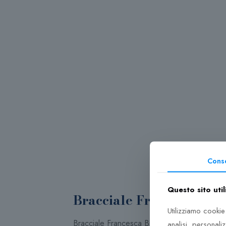
Cons
Questo sito util
Bracciale Francesca Bia
Utilizziamo cookie
Bracciale Francesca Bianchi Mini. E’ un model
analisi, personali