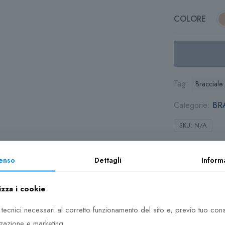
COLORE
Tag:
Bracciale
Categorie:
BR
SKU:
N/A
enso
Dettagli
Inform
izza i cookie
nchi Mini
 tecnici necessari al corretto funzionamento del sito e, previo tuo co
lo rigido, alla schiava, di forma ovale, aperto. Placcato in oro 2
zzazione e marketing.