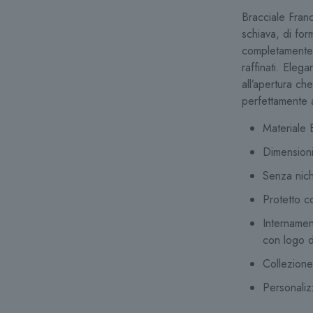
Bracciale Franc
schiava, di for
completamente 
raffinati. Elega
all’apertura ch
perfettamente a t
Materiale 
Dimension
Senza nic
Protetto c
Internamen
con logo d
Collezion
Personaliz