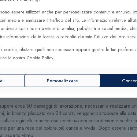
sottile, facile da indossare grazie all’apertura che lo caratterizza ed
ono essere utilizzati anche per personalizzare contenuti e annunci, in
cial media e analizzare il traffico del sito. Le informazioni relative all’uti
ndivise con i nostri partner di analisi, pubblicità e social media, c
e informazioni da te fornite o raccolte durante l’utilizzo dei loro serviz
tilista appassionata, si laurea nel 2012 alla Facoltà di Architettu
Politecnico di Milano. Alla sua passione per le imbarcazioni, Fran
ti i cookie, rifiutare quelli non necessari oppure gestire le tue preferen
ha portata fin da giovanissima a disegnare e realizzare collezioni di 
ulta la nostra Cookie Policy.
a fondata dal nonno, Francesca riscopre le basi dell’artigianato cre
rogettato e realizzato in Italia, da artigiani esperti.
guardia. Studiati insieme ad artigiani orafi, vogliono regalare emozio
re
Personalizzare
Consent
uristiche idee dell’imprenditrice dà vita a linee dettate dall’entusias
 supera circa 30 passaggi di lavorazione, necessari a realizzare un
ioni, in bronzo placcato oro 24 carati, vengono sottoposte alla cat
 risalta sui gioielli in numerose combinazioni accuratamente scelte
one per una resa del colore più carica e vivida. Dopo essere stato 
un aspetto vitreo.