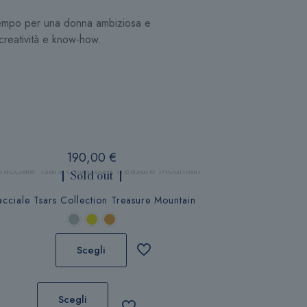
 tempo per una donna ambiziosa e
creatività e know-how.
190,00
€
Sold out
acciale Tsars Collection Treasure Mountain
Scegli
Questo
prodotto
Scegli