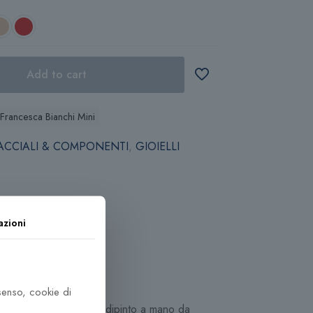
Add to cart
 Francesca Bianchi Mini
ACCIALI & COMPONENTI
,
GIOIELLI
azioni
nsenso, cookie di
4 carati, completamente dipinto a mano da