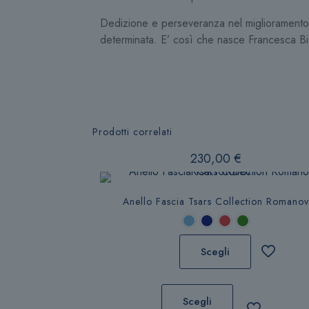
Dedizione e perseveranza nel miglioramento 
determinata. E’ così che nasce Francesca Bia
Prodotti correlati
230,00
€
Anello Fascia Tsars Collection Romano
Scegli
Questo
prodotto
Scegli