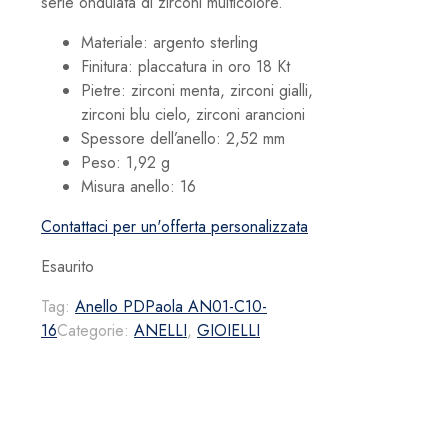
serie ondulata di zirconi multicolore.
Materiale: argento sterling
Finitura: placcatura in oro 18 Kt
Pietre: zirconi menta, zirconi gialli,
zirconi blu cielo, zirconi arancioni
Spessore dell’anello:
2,52 mm
Peso:
1,92 g
Misura anello: 16
Contattaci per un'offerta personalizzata
Esaurito
Tag:
Anello PDPaola AN01-C10-
16
Categorie:
ANELLI
,
GIOIELLI