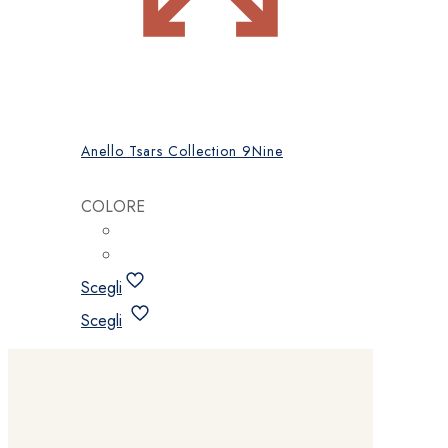
Anello Tsars Collection 9Nine
COLORE
Scegli
Questo
Scegli
prodotto
ha
più
varianti.
Le