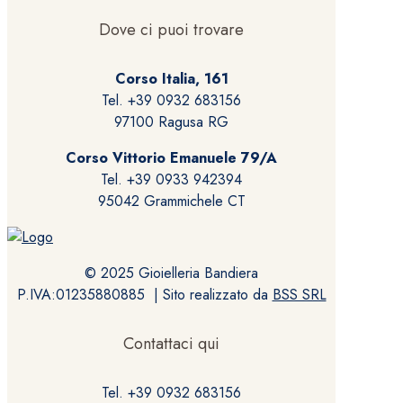
opzioni
possono
Dove ci puoi trovare
essere
scelte
Corso Italia, 161
nella
Tel. +39 0932 683156
pagina
97100 Ragusa RG
del
prodotto
Corso Vittorio Emanuele 79/A
Tel. +39 0933 942394
95042 Grammichele CT
© 2025 Gioielleria Bandiera
P.IVA:01235880885 | Sito realizzato da
BSS SRL
Contattaci qui
Tel. +39 0932 683156