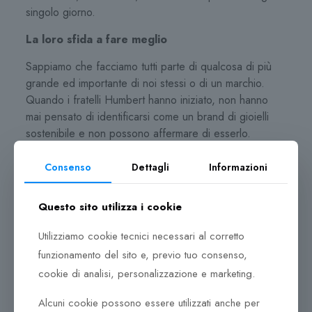
singolo giorno.
La loro sfida a fare meglio
Sappiamo che facciamo tutti parte di qualcosa di più
grande ed importante di noi stessi o di un marchio.
Quando i fratelli Humbert hanno iniziato, non hanno
mai pensato di identificarsi come un brand di gioielli
sostenibile e non possono affermare di esserlo.
Tuttavia, credono che la responsabilità ambientale e
sociale sia la via da seguire.
Consenso
Dettagli
Informazioni
A tal proposito, nel 2022 hanno lanciato la “Pagina
Questo sito utilizza i cookie
sulla Sostenibilità” perché volevano avere uno spazio
dedicato al loro viaggio e in cui condividere sia i loro
Utilizziamo cookie tecnici necessari al corretto
progressi che le loro carenze, e mostrare che il loro
funzionamento del sito e, previo tuo consenso,
impegno è reale.
cookie di analisi, personalizzazione e marketing.
Sono consapevoli di avere molta strada davanti e molti
Alcuni cookie possono essere utilizzati anche per
passi da fare per diventare una migliore versione di noi