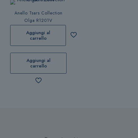
opzioni
opzioni
possono
possono
Anello Tsars Collection
essere
essere
Olga R1201V
scelte
scelte
nella
nella
Aggiungi al
pagina
pagina
carrello
del
del
prodotto
prodotto
Aggiungi al
carrello