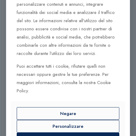
stessi, ma è un viaggio che hanno deciso di
personalizzare contenuti e annunci, integrare
intraprendere e contano su di noi per unirci a loro in
funzionalità dei social media e analizzare il traffico
questa avventura.
del sito. Le informazioni relative all’utilizzo del sito
possono essere condivise con i nostri partner di
Collezione New Essentials
analisi, pubblicità e social media, che potrebbero
Gli elementi essenziali incarnano la mancanza di
combinarle con altre informazioni da te fornite o
sforzo. Eleganza e raffinatezza per una dichiarazione
raccolte durante l’utilizzo dei loro servizi.
moderna.
Puoi accettare tutti i cookie, rifiutare quelli non
Anelli placcati in oro 18 carati con audaci forme
necessari oppure gestire le tue preferenze. Per
geometriche e lati sfaccettati con pietre baguette e
maggiori informazioni, consulta la nostra Cookie
zirconi incastonati. Anelli crossover a tripla o doppia
fascia: un interessante gioco di strati creato con una
Policy.
fascia che si sovrappone diagonalmente alle altre
Negare
Personalizzare