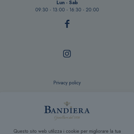
Lun - Sab
09:30 - 13:00 - 16:30 - 20:00
Privacy policy
Recesso online
Questo sito web utilizza i cookie per migliorare la tua
Condizioni di Vendita