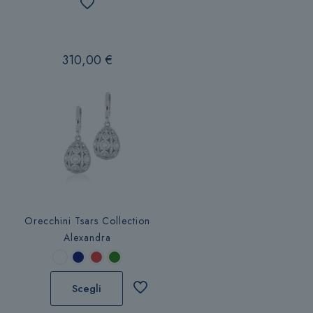
pagina
del
prodotto
310,00
€
Orecchini Tsars Collection
Alexandra
Scegli