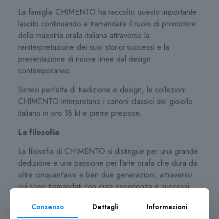
La famiglia CHIMENTO ha raccolto questo importante
lascito continuando a tramandare il ruolo di promotore
della maestria orafa italiana attraverso la
reinterpretazione dei suoi storici successi e la
presentazione di nuove linee dal design
contemporaneo.
Sintesi perfetta di tradizione e design, le collezioni
CHIMENTO interpretano i canoni classici del gioiello
italiano in oro 18 kt e pietre preziose.
La filosofia
La filosofia di CHIMENTO si distingue per una grande
dedizione e una passione per l’arte orafa che dura da
oltre cinquant’anni e ben due generazioni, attraverso
cui sono tramandati con cura esperienza e successi
personali, unitamente a un savoir-faire tipicamente
Consenso
Dettagli
Informazioni
italiano.