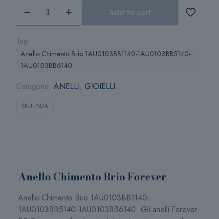
Anello
Add to cart
Chimento
Brio
Forever
Tag:
quantità
Anello Chimento Brio 1AU0103BB1140-1AU0103BB5140-
1AU0103BB6140
Categorie:
ANELLI
,
GIOIELLI
SKU:
N/A
Anello Chimento Brio Forever
Anello Chimento Brio 1AU0103BB1140-
1AU0103BB5140-1AU0103BB6140. Gli anelli Forever