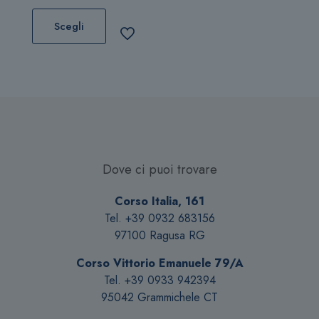
Questo
prodotto
Scegli
ha
più
varianti.
Le
opzioni
possono
essere
scelte
Dove ci puoi trovare
nella
pagina
Corso Italia, 161
del
Tel. +39 0932 683156
prodotto
97100 Ragusa RG
Corso Vittorio Emanuele 79/A
Tel. +39 0933 942394
95042 Grammichele CT