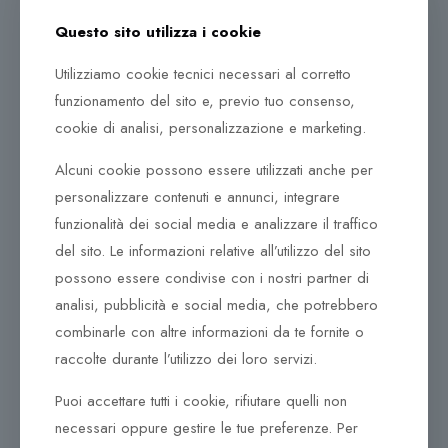
L’obiettivo è quello di continuare a interpretare i sogni
e le aspettative della donna contemporanea, creando
Questo sito utilizza i cookie
gioielli che siano certamente preziosi ma che possano
Utilizziamo cookie tecnici necessari al corretto
anche essere indossati tutti i giorni.
funzionamento del sito e, previo tuo consenso,
Garanzia Internazionale
cookie di analisi, personalizzazione e marketing.
Tutti i gioielli CHIMENTO sono coperti da una
Alcuni cookie possono essere utilizzati anche per
Garanzia Internazionale che certifica l’autenticità di
personalizzare contenuti e annunci, integrare
ogni creazione e il suo design esclusivo. Il certificato
funzionalità dei social media e analizzare il traffico
di assicurazione prevede la sostituzione del gioiello nel
del sito. Le informazioni relative all’utilizzo del sito
caso in cui lo stesso dovesse essere scippato o
rapinato.
possono essere condivise con i nostri partner di
analisi, pubblicità e social media, che potrebbero
Collezione Brio Forever. Anello Chimento Brio
combinarle con altre informazioni da te fornite o
1AU0103BB1140-1AU0103BB5140-1AU0103BB6140.
raccolte durante l’utilizzo dei loro servizi.
Puoi accettare tutti i cookie, rifiutare quelli non
Prodotti correlati
necessari oppure gestire le tue preferenze. Per