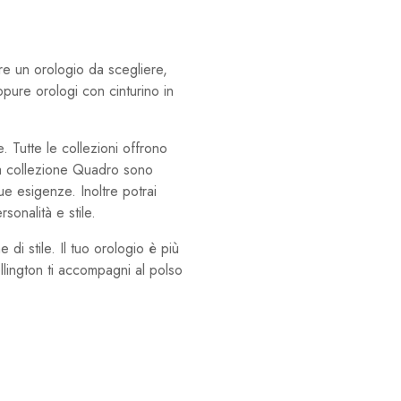
re un orologio da scegliere,
ppure orologi con cinturino in
e. Tutte le collezioni offrono
ella collezione Quadro sono
tue esigenze. Inoltre potrai
sonalità e stile.
 di stile. Il tuo orologio è più
llington ti accompagni al polso