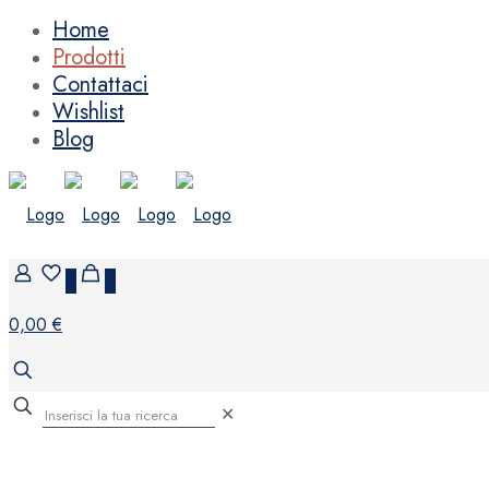
Home
Prodotti
Contattaci
Wishlist
Blog
0
0
0,00 €
✕