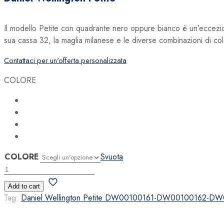
Il modello Petite con quadrante nero oppure bianco è un’eccezio
sua cassa 32, la maglia milanese e le diverse combinazioni di col
Contattaci per un'offerta personalizzata
COLORE
COLORE
Svuota
Daniel
Wellington
Add to cart
Petite
Tag:
Daniel Wellington Petite DW00100161-DW00100162-
quantità