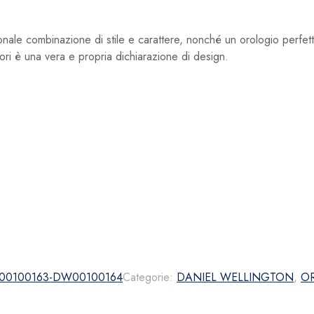
nale combinazione di stile e carattere, nonché un orologio perfet
ori è una vera e propria dichiarazione di design.
DW00100163-DW00100164
Categorie:
DANIEL WELLINGTON
,
O