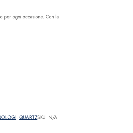
to per ogni occasione. Con la
ROLOGI
,
QUARTZ
SKU:
N/A