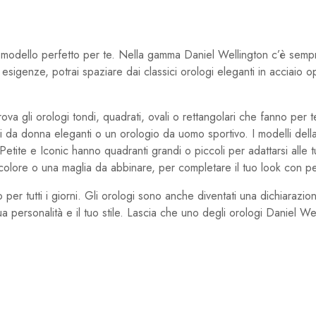
l modello perfetto per te. Nella gamma Daniel Wellington c’è semp
sigenze, potrai spaziare dai classici orologi eleganti in acciaio o
 trova gli orologi tondi, quadrati, ovali o rettangolari che fanno per t
rologi da donna eleganti o un orologio da uomo sportivo. I modelli d
, Petite e Iconic hanno quadranti grandi o piccoli per adattarsi alle 
 colore o una maglia da abbinare, per completare il tuo look con per
per tutti i giorni. Gli orologi sono anche diventati una dichiarazione
 personalità e il tuo stile. Lascia che uno degli orologi Daniel We