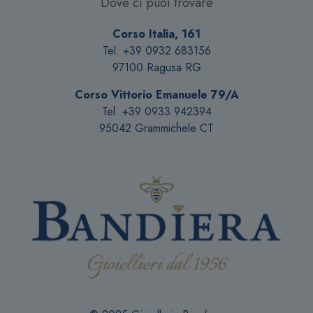
Dove ci puoi trovare
nella
pagina
Corso Italia, 161
del
Tel. +39 0932 683156
prodotto
97100 Ragusa RG
Corso Vittorio Emanuele 79/A
Tel. +39 0933 942394
95042 Grammichele CT