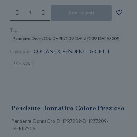
Pendente
Add to cart
DonnaOro
Colore
Prezioso
Tag:
quantità
Pendente DonnaOro DHPR7209-DHPZ7209-DHPE7209
Categorie:
COLLANE & PENDENTI
,
GIOIELLI
SKU:
N/A
Pendente DonnaOro Colore Prezioso
Pendente DonnaOro DHPR7209-DHPZ7209-
DHPE7209