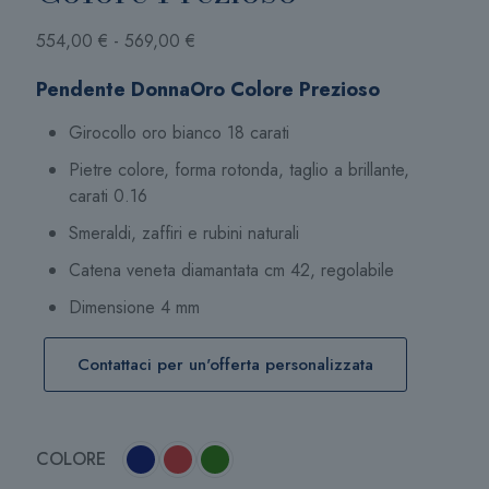
Fascia
554,00
€
-
569,00
€
di
Pendente DonnaOro Colore Prezioso
prezzo:
da
Girocollo oro bianco 18 carati
554,00 €
Pietre colore, forma rotonda, taglio a brillante,
a
carati 0.16
569,00 €
Smeraldi, zaffiri e rubini naturali
Catena veneta diamantata cm 42, regolabile
Dimensione 4 mm
s
Contattaci per un'offerta personalizzata
COLORE