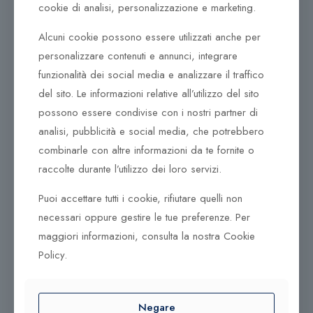
della reinterpretazione moderna della
cookie di analisi, personalizzazione e marketing.
classicità.
Le nuove creazioni nascono dall’attenta
esplorazione del mondo della contemporaneità che,
Alcuni cookie possono essere utilizzati anche per
sposandosi con i canoni estetici classici, dà vita a
personalizzare contenuti e annunci, integrare
gioielli unici e inconfondibili nati per esaltare la
funzionalità dei social media e analizzare il traffico
bellezza, l’amore e la sensualità.
del sito. Le informazioni relative all’utilizzo del sito
Veri protagonisti che definiscono il look e regalano alla
possono essere condivise con i nostri partner di
donna che li indossa un’identità forte, contemporanea
analisi, pubblicità e social media, che potrebbero
e, allo stesso tempo, dal fascino intramontabile.
combinarle con altre informazioni da te fornite o
DonnaOro nasce da un’esperienza unica nella scelta
raccolte durante l’utilizzo dei loro servizi.
delle più rare pietre preziose. La cura del dettaglio e
la lavorazione svolta con passione ne distinguono lo
Puoi accettare tutti i cookie, rifiutare quelli non
stile inconfondibile.
necessari oppure gestire le tue preferenze. Per
maggiori informazioni, consulta la nostra Cookie
È l’immagine più preziosa ed essenziale, quella che
Policy.
evochiamo alla mente quando pensiamo al gioiello
nella sua tradizione, nella forma pulita, nella sua
semplice raffinatezza. Pendente DonnaOro
DHPR7209-DHPZ7209-DHPE7209
Negare