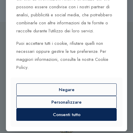
possono essere condivise con i nostri partner di
analisi, pubblicità e social media, che potrebbero
combinarle con altre informazioni da te fornite o
raccolte durante l’utilizzo dei loro servizi.
Puoi accettare tutti i cookie, rifiutare quelli non
necessari oppure gestire le tue preferenze. Per
Dove ci puoi trovare
maggiori informazioni, consulta la nostra Cookie
Corso Italia, 161
Policy.
Tel. +39 0932 683156
97100 Ragusa RG
Negare
Corso Vittorio Emanuele 79/A
Tel. +39 0933 942394
Personalizzare
95042 Grammichele CT
Consenti tutto