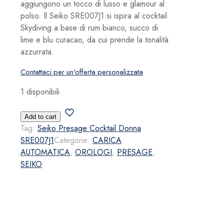
aggiungono un tocco di lusso e glamour al
polso. Il Seiko SRE007J1 si ispira al cocktail
Skydiving a base di rum bianco, succo di
lime e blu curacao, da cui prende la tonalità
azzurrata.
Contattaci per un'offerta personalizzata
1 disponibili
Seiko
Add to cart
Presage
Tag:
Seiko Presage Cocktail Donna
Cocktail
SRE007J1
Categorie:
CARICA
Donna
AUTOMATICA
,
OROLOGI
,
PRESAGE
,
SRE007J1
SEIKO
quantità