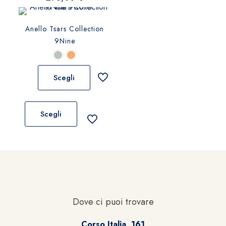
Anello Tsars Collection
9Nine
Scegli
Questo
prodotto
Scegli
ha
più
varianti.
Le
opzioni
possono
essere
Dove ci puoi trovare
scelte
nella
Corso Italia, 161