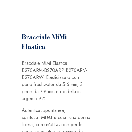
Bracciale MiMi
Elastica
Bracciale MiMi Elastica
B270ARM-B270ARP-B270ARV-
B270ARW. Elasticizzato con
perle freshwater da 5-6 mm, 3
perle da 7-8 mm e rondella in
argento 925.
Autentica, spontanea,
spiritosa.
MIMI
è così: una donna
libera, con un’attrazione per le
perle cangianti e le gemme dai