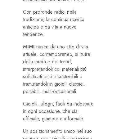
Con profonde radici nella
tradizione, la continua ricerca
anticipa e dà vita a nuove
tendenze.
MIMI
nasce da uno stile di vita
attuale, contemporaneo, si nutre
della moda e dei trend,
interpretandoli coi materiali più
sofisticati etici e sostenibili e
tramutandoli in gioielli classici,
portabili, multi-occasionali.
Gioielli, allegri, facili da indossare
in ogni occasione, che sia
ufficiale, glamour o informale.
Un posizionamento unico nel suo
genere, per i gioielli espressione