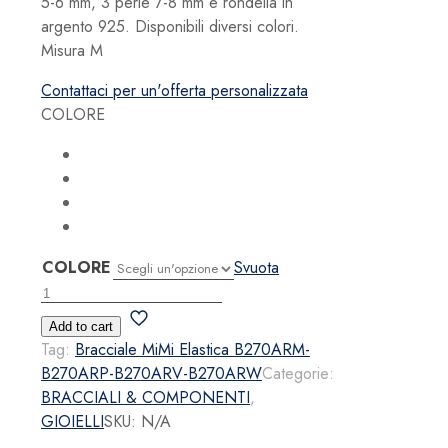
5-6 mm, 3 perle 7-8 mm e rondella in
argento 925. Disponibili diversi colori.
Misura M
Contattaci per un'offerta personalizzata
COLORE
COLORE
Svuota
Bracciale
MiMi
Add to cart
Elastica
Tag:
Bracciale MiMi Elastica B270ARM-
quantità
B270ARP-B270ARV-B270ARW
Categorie:
BRACCIALI & COMPONENTI
,
GIOIELLI
SKU:
N/A