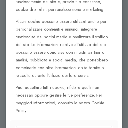
funzionamento del sito e, previo tuo consenso,
cookie di analisi, personalizzazione e marketing.
Dove ci puoi trovare
Alcuni cookie possono essere utilizzati anche per
Corso Italia, 161
personalizzare contenuti e annunci, integrare
Tel. +39 0932 683156
funzionalità dei social media e analizzare il traffico
97100 Ragusa RG
del sito. Le informazioni relative all’utilizzo del sito
Corso Vittorio Emanuele 79/A
possono essere condivise con i nostri partner di
Tel. +39 0933 942394
analisi, pubblicità e social media, che potrebbero
95042 Grammichele CT
combinarle con altre informazioni da te fornite o
raccolte durante l’utilizzo dei loro servizi.
Puoi accettare tutti i cookie, rifiutare quelli non
necessari oppure gestire le tue preferenze. Per
maggiori informazioni, consulta la nostra Cookie
Policy.