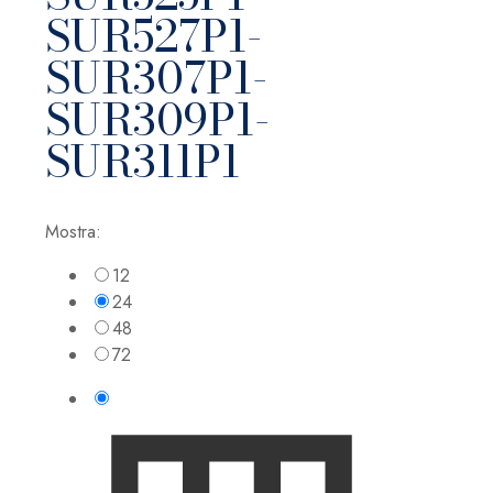
SUR527P1-
SUR307P1-
SUR309P1-
SUR311P1
Mostra:
12
24
48
72