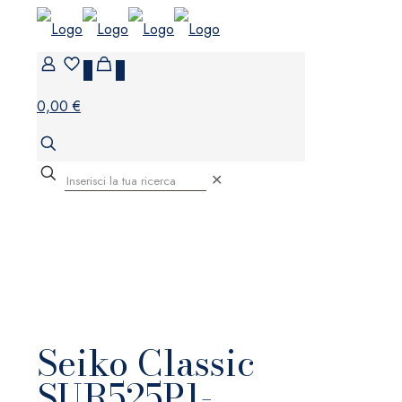
0
0
0,00 €
✕
Seiko Classic
SUR525P1-