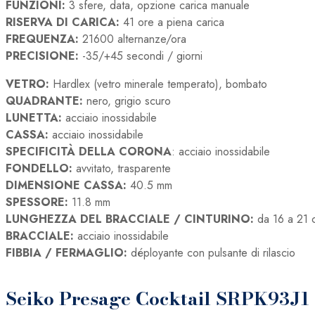
FUNZIONI:
3 sfere, data, opzione carica manuale
RISERVA DI CARICA:
41 ore a piena carica
FREQUENZA:
21600 alternanze/ora
PRECISIONE:
-35/+45 secondi / giorni
VETRO:
Hardlex (vetro minerale temperato), bombato
QUADRANTE:
nero, grigio scuro
LUNETTA:
acciaio inossidabile
CASSA:
acciaio inossidabile
SPECIFICITÀ DELLA CORONA
: acciaio inossidabile
FONDELLO:
avvitato, trasparente
DIMENSIONE CASSA:
40.5 mm
SPESSORE:
11.8 mm
LUNGHEZZA DEL BRACCIALE / CINTURINO:
da 16 a 21 
BRACCIALE:
acciaio inossidabile
FIBBIA / FERMAGLIO:
déployante con pulsante di rilascio
Seiko Presage Cocktail SRPK93J1