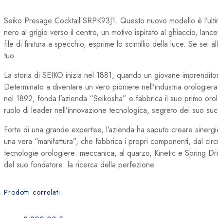
Seiko Presage Cocktail SRPK93J1. Questo nuovo modello è l’ult
nero al grigio verso il centro, un motivo ispirato al ghiaccio, lance
file di finitura a specchio, esprime lo scintillio della luce. Se s
tuo.
La storia di SEIKO inizia nel 1881, quando un giovane imprenditore
Determinato a diventare un vero pioniere nell’industria orologier
nel 1892, fonda l’azienda “Seikosha” e fabbrica il suo primo orol
ruolo di leader nell’innovazione tecnologica, segreto del suo su
Forte di una grande expertise, l’azienda ha saputo creare sinergi
una vera “manifattura”, che fabbrica i propri componenti, dal circu
tecnologie orologiere: meccanica, al quarzo, Kinetic e Spring Dr
del suo fondatore: la ricerca della perfezione.
Prodotti correlati