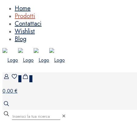
Home
Prodotti
Contattaci
Wishlist
Blog
0
0
0,00 €
✕