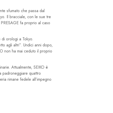
nte sfumato che passa dal
yo. Il bracciale, con le sue tre
ello PRESAGE fa proprio al caso
e di orologi a Tokyo.
o agli altri”. Undici anni dopo,
KO non ha mai ceduto il proprio
dinarie. Attualmente, SEIKO è
e a padroneggiare quattro
geria rimane fedele all’impegno