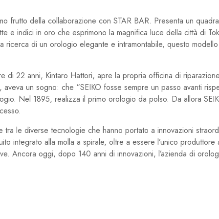
imo frutto della collaborazione con STAR BAR. Presenta un quadra
tte e indici in oro che esprimono la magnifica luce della città di Tok
ei alla ricerca di un orologio elegante e intramontabile, questo mod
 di 22 anni, Kintaro Hattori, apre la propria officina di riparazion
a, aveva un sogno: che “SEIKO fosse sempre un passo avanti rispett
ogio. Nel 1895, realizza il primo orologio da polso. Da allora SEI
ccesso.
e tra le diverse tecnologie che hanno portato a innovazioni straor
ito integrato alla molla a spirale, oltre a essere l’unico produttor
ive. Ancora oggi, dopo 140 anni di innovazioni, l’azienda di orolo