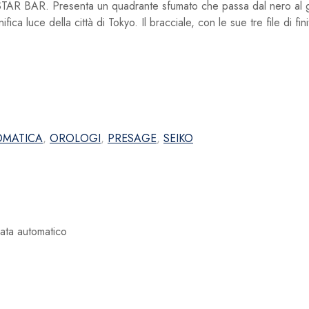
 STAR BAR. Presenta un quadrante sfumato che passa dal nero al gr
fica luce della città di Tokyo. Il bracciale, con le sue tre file di fi
OMATICA
,
OROLOGI
,
PRESAGE
,
SEIKO
ata automatico