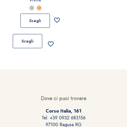
scelte
nella
pagina
Scegli
del
prodotto
Questo
prodotto
Scegli
ha
più
varianti.
Le
opzioni
possono
essere
scelte
Dove ci puoi trovare
nella
pagina
Corso Italia, 161
del
Tel. +39 0932 683156
prodotto
97100 Ragusa RG