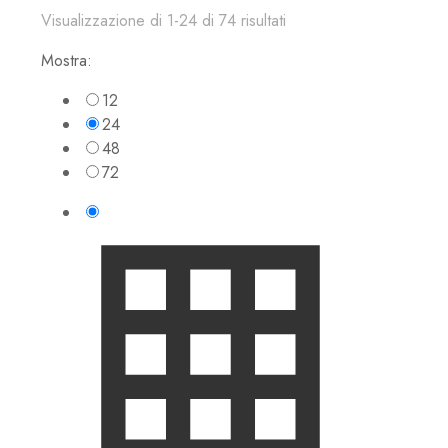
Visualizzazione di 1-24 di 74 risultati
Mostra:
12
24
48
72