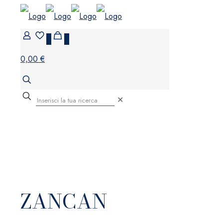
0
0
0,00 €
✕
ZANCAN