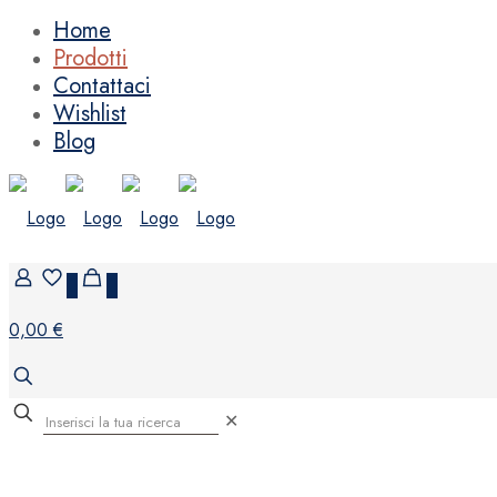
Home
Prodotti
Contattaci
Wishlist
Blog
0
0
0,00 €
✕