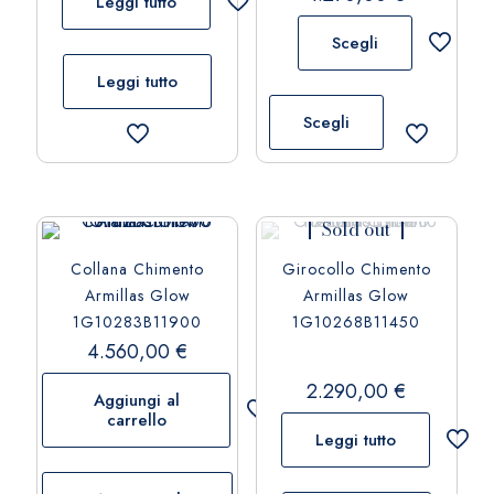
Leggi tutto
Scegli
Leggi tutto
Questo
prodotto
Scegli
ha
più
varianti.
Le
Sold out
opzioni
Collana Chimento
Girocollo Chimento
possono
Armillas Glow
Armillas Glow
essere
1G10283B11900
1G10268B11450
scelte
4.560,00
€
nella
pagina
2.290,00
€
Aggiungi al
del
carrello
prodotto
Leggi tutto