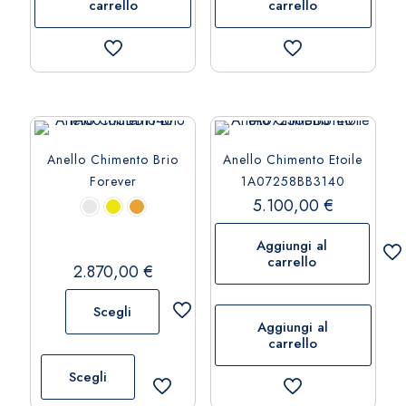
carrello
carrello
Anello Chimento Brio
Anello Chimento Etoile
Forever
1A07258BB3140
5.100,00
€
Aggiungi al
carrello
2.870,00
€
Scegli
Aggiungi al
carrello
Questo
prodotto
Scegli
ha