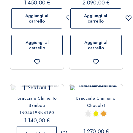
1.450,00
€
2.090,00
€
nella
pagina
Aggiungi al
Aggiungi al
del
carrello
carrello
prodotto
Aggiungi al
Aggiungi al
carrello
carrello
Sold out
Bracciale Chimento
Bracciale Chimento
Bamboo
Chocolat
1B04519BN4190
1.140,00
€
1.270,00
€