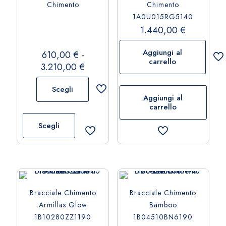
Chimento
Chimento
essere
essere
1A0U015RG5140
scelte
scelte
1.440,00
€
nella
nella
pagina
pagina
Aggiungi al
610,00
€
-
del
del
carrello
Fascia
3.210,00
€
prodotto
prodotto
di
Scegli
prezzo:
Aggiungi al
da
carrello
Questo
610,00 €
prodotto
Scegli
a
ha
3.210,00 €
più
varianti.
Le
opzioni
Bracciale Chimento
Bracciale Chimento
possono
Armillas Glow
Bamboo
essere
1B10280ZZ1190
1B04510BN6190
scelte