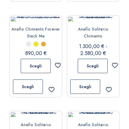
più
varianti.
Le
opzioni
Anello Chimento Forever
Anello Solitario
possono
Stack Me
Chimento
essere
scelte
1.300,00
€
-
nella
Fascia
890,00
€
2.580,00
€
pagina
di
del
Scegli
Scegli
prezzo:
prodotto
da
Questo
Questo
1.300,00 
prodotto
prodotto
Scegli
Scegli
a
ha
ha
2.580,00 
più
più
varianti.
varianti.
Le
Le
opzioni
opzioni
Anello Solitario
Anello Solitario
possono
possono